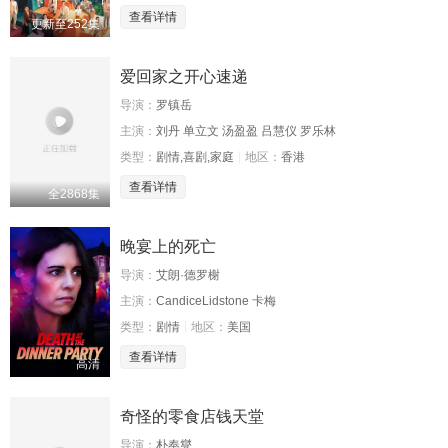
查看详情
更新至252集
爱回家之开心速递
导演：
罗镇岳
主演：
刘丹 单立文 汤盈盈 吕慧仪 罗乐林
类型：
剧情,喜剧,家庭
地区：
香港
查看详情
全2868集
晚宴上的死亡
导演：
艾朗·德罗榭
主演：
CandiceLidstone 卡梅
类型：
剧情
地区：
美国
查看详情
高清
奇怪的零食店钱天堂
导演：
朴奉燮