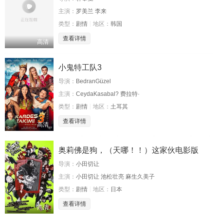
主演：
罗美兰 李来
类型：
剧情
地区：
韩国
查看详情
高清
小鬼特工队3
导演：
BedranGüzel
主演：
CeydaKasabal? 费拉特·
类型：
剧情
地区：
土耳其
查看详情
高清
奥莉佛是狗，（天哪！！）这家伙电影版
导演：
小田切让
主演：
小田切让 池松壮亮 麻生久美子
类型：
剧情
地区：
日本
查看详情
高清