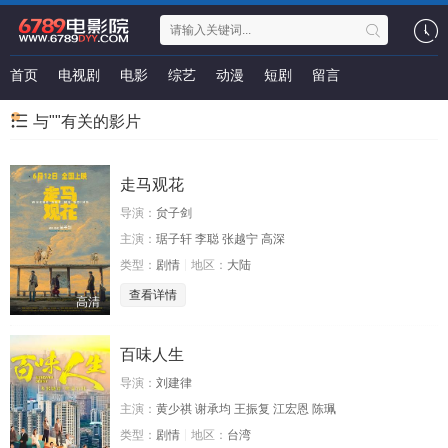
首页
电视剧
电影
综艺
动漫
短剧
留言
与""有关的影片
走马观花
导演：
贠子剑
主演：
琚子轩 李聪 张越宁 高深
类型：
剧情
地区：
大陆
查看详情
高清
百味人生
导演：
刘建律
主演：
黄少祺 谢承均 王振复 江宏恩 陈珮
类型：
剧情
地区：
台湾