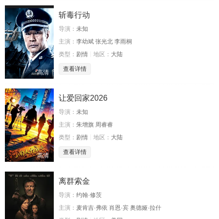
斩毒行动
导演：
未知
主演：
李幼斌 张光北 李雨桐
类型：
剧情
地区：
大陆
查看详情
高清
让爱回家2026
导演：
未知
主演：
朱增旗 周睿睿
类型：
剧情
地区：
大陆
查看详情
高清
离群索金
导演：
约翰·修茨
主演：
麦肯吉·弗依 肖恩·宾 奥德娅·拉什