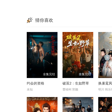
猜你喜欢
全集完结
全集完结
约会的资格
破茧2：生如野草
换巢鸾凤
未知
曹竣柯 郭颖
明川 韩乐