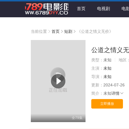
首页
电视剧
电
当前位置
首页
短剧
《公道之情义无价》
公道之情义
类型：
未知
地区
主演：
未知
导演：
未知
更新：
2024-07-26
简介：
未知
详情
立即播放
全79集