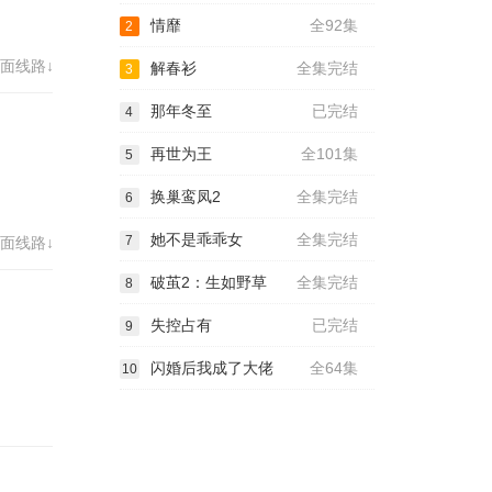
情靡
全92集
2
72
面线路↓
解春衫
全集完结
3
那年冬至
已完结
4
再世为王
全101集
5
换巢鸾凤2
全集完结
6
她不是乖乖女
全集完结
7
面线路↓
破茧2：生如野草
全集完结
8
失控占有
已完结
9
闪婚后我成了大佬
全64集
10