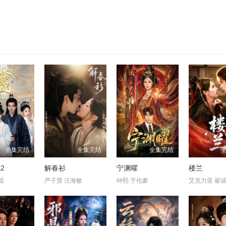
全集完结
全集完结
全集完结
2
解春衫
宁渊曜
楼兰
瑶
严子贤 汪海敏
钟熙 于伦豪
艾克力亚 翟