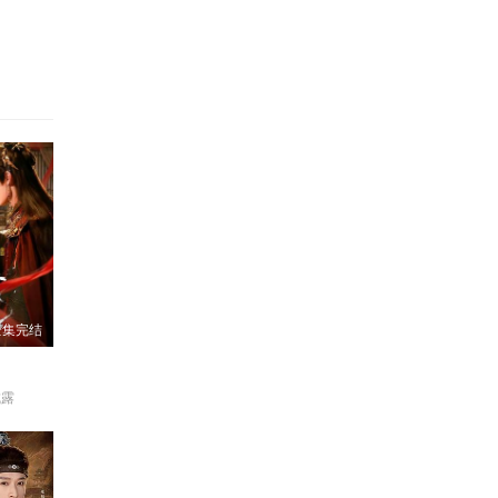
全集完结
成露