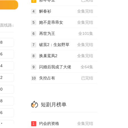
那年冬至
已完结
3
解春衫
全集完结
4
她不是乖乖女
全集完结
5
面线路↓
再世为王
全101集
6
08
破茧2：生如野草
全集完结
7
16
换巢鸾凤2
全集完结
8
24
闪婚后我成了大佬
全64集
9
32
失控占有
已完结
10
40
48
短剧月榜单
56
约会的资格
全集完结
1
64