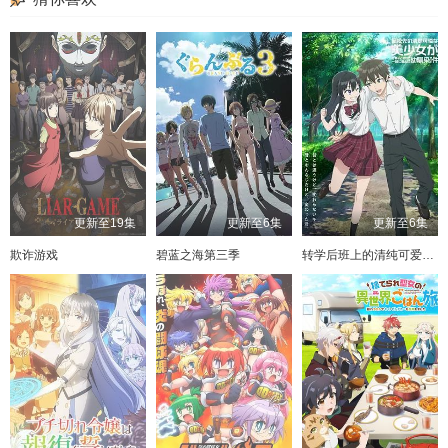
更新至19集
更新至6集
更新至6集
欺诈游戏
碧蓝之海第三季
转学后班上的清纯可爱美少女竟是小时候玩在一起的哥儿们