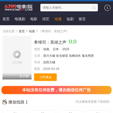
首页
电视剧
电影
综艺
动漫
短剧
留言
当前位置
首页
动漫
《希维司：英雄之声》
0.0
希维司：英雄之声
类型：
动画
日本
2025
主演：
浪川大辅
佐仓绫音
岛崎信长
鬼头明里
导演：
吉田大辅
更新：
2026-03-29
全24集
立即播放
本站没有任何收费，请勿相信任何广告
播放线路 1
↓无法播放请更换下面线路↓