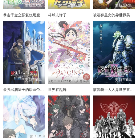
更新至6集
更新至6集
更新至6集
暴走千金立誓复仇用魔导书之力碾碎祖国
斗球儿弹子
被遗弃圣女的异世界美食之旅用隐藏技能召唤了露营车
更新至6集
更新至7集
更新至6集
最强出涸皇子的暗跃帝位争夺
世界在起舞
骸骨骑士大人异世界冒险中第二季