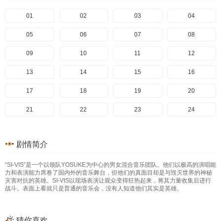
01
02
03
04
05
06
07
08
09
10
11
12
13
14
15
16
17
18
19
20
21
22
23
24
剧情简介
“SI-VIS”是一个以领队YOSUKE为中心的男女混合音乐团队。他们以极高的演唱能
力和表演能力席卷了国内外的音乐舞台，但他们的真面目却是与毁灭世界的神秘
灾害对抗的英雄。SI-VIS以现场表演让观众变得狂热起来，将其力量收集后进行
战斗。表面上看就只是普通的音乐会，没有人知道他们其实是英雄。
猜你喜欢