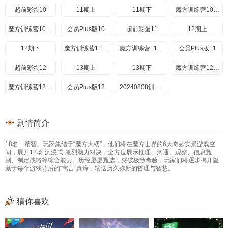
超前彩蛋10
11期上
11期下
魔方训练营10期上
魔方训练营10期下
会员Plus版10
超前彩蛋11
12期上
12期下
魔方训练营11期上
魔方训练营11期下
会员Plus版11
超前彩蛋12
13期上
13期下
魔方训练营12期上
魔方训练营12期下
会员Plus版12
20240808训练营Plus
剧情简介
18名「精智」玩家集结于“魔方大楼”，他们将在魔方世界的6大奇妙实景游戏空
间，展开12场“沉浸式”激烈脑力对决，全方位展示推理、沟通、观察、信息甄
别、制定战略等综合能力。历经层层甄选，突破极致考验，玩家们将逐步揭开隐
藏于每个游戏背后的“寓言”真谛，输送历久弥新的哲理与智慧。
猜你喜欢