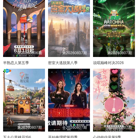
第20260806期
第20260807期
第20260807期
半熟恋人第五季
密室大逃脱第八季
说唱巅峰对决2026
第20260807期
全20260807期
第20260807期
五十公里桃花坞6
开始推理吧第四季
心动的信号第9季