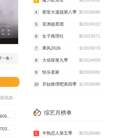
魔力歌先生
第2026052
3
密室大逃脱第八季
第2026080
4
亚洲超星团
第2024022
5
女子推理社
第2023071
6
乘风2026
全2026070
7
下一集
大侦探第九季
第2024050
8
快乐老家
第2026080
9
开始推理吧第四季
全2026080
10
面线路↓
综艺月榜单
20240605期：冰与火之舞I（下）
20240703期：星际之战Ⅰ（下）
半熟恋人第五季
第2026080
1