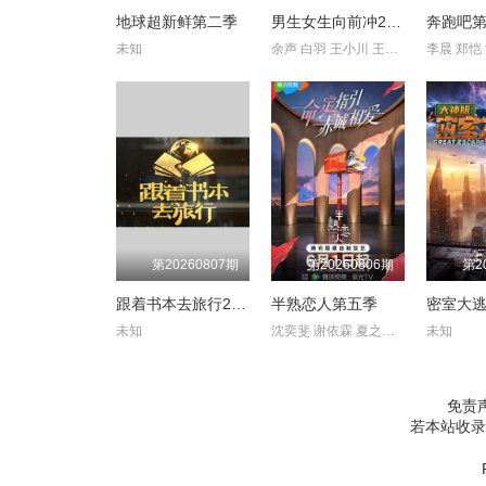
地球超新鲜第二季
男生女生向前冲2021
奔跑吧
未知
余声 白羽 王小川 王乐乐 宋秋熠 张亚群
第20260807期
第20260806期
第2
跟着书本去旅行2024
半熟恋人第五季
密室大
未知
沈奕斐 谢依霖 夏之光 张纯烨 董璇
未知
免责
若本站收录