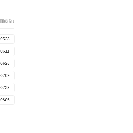
面线路↓
40528
40611
40625
40709
40723
40806