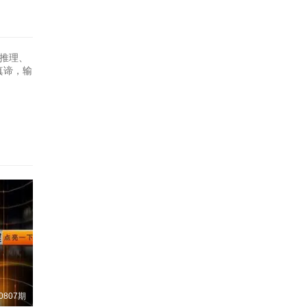
示推理、
真谛，输
0807期