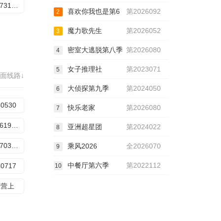
20240731期：王牌的诞生Ⅰ（下）
喜欢你我也是第6
第2026092
2
魔力歌先生
第2026052
3
密室大逃脱第八季
第2026080
4
女子推理社
第2023071
5
面线路↓
大侦探第九季
第2024050
6
40530
快乐老家
第2026080
7
20240619期下
亚洲超星团
第2024022
8
20240703（下）
乘风2026
全2026070
9
中餐厅第六季
第2022112
40717
10
练营上