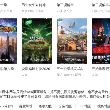
第十季
男生女生向前冲
第三调解室
第三调解室2
李晨 郑恺 沙溢 白鹿 范丞丞 张真源 孟子义 李昀锐
余声 白羽 王小川 王乐乐 宋秋熠 张亚群
刘佳 李长义
刘佳 小河 张
0260807期
第20260807期
第20260807期
全2026
逃脱第八季
说唱巅峰对决2026
五十公里桃花坞6
开始推理吧
未知
周涛 袁咏仪 彭冠英 萧敬腾 方媛 阿如那 徐志胜 李雪琴 李嘉琦 ?
未知
声明:本网站只提供web页面服务，并不提供影片资源存储，也不参与录制
的节目无意侵犯了贵司版权，请给网页底部邮箱地址来信，我们会及时处
RSS订阅
百度蜘蛛
谷歌地图
必应地图
360地图
搜狗地