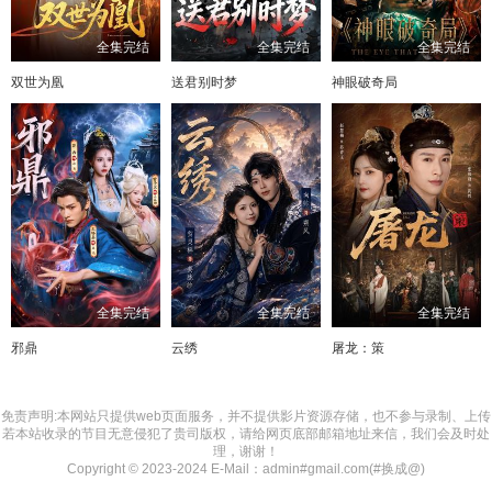
全集完结
全集完结
全集完结
双世为凰
送君别时梦
神眼破奇局
全集完结
全集完结
全集完结
邪鼎
云绣
屠龙：策
免责声明:本网站只提供web页面服务，并不提供影片资源存储，也不参与录制、上传
若本站收录的节目无意侵犯了贵司版权，请给网页底部邮箱地址来信，我们会及时处
理，谢谢！
Copyright © 2023-2024 E-Mail：admin#gmail.com(#换成@)