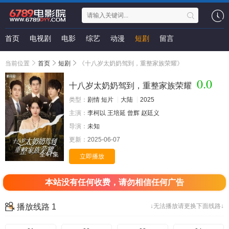
首页
电视剧
电影
综艺
动漫
短剧
留言
当前位置
首页
短剧
《十八岁太奶奶驾到，重整家族荣耀》
0.0
十八岁太奶奶驾到，重整家族荣耀
类型：
剧情
短片
大陆
2025
主演：
李柯以
王培延
曾辉
赵廷义
导演：
未知
更新：
2025-06-07
全47集
立即播放
本站没有任何收费，请勿相信任何广告
播放线路 1
↓无法播放请更换下面线路↓