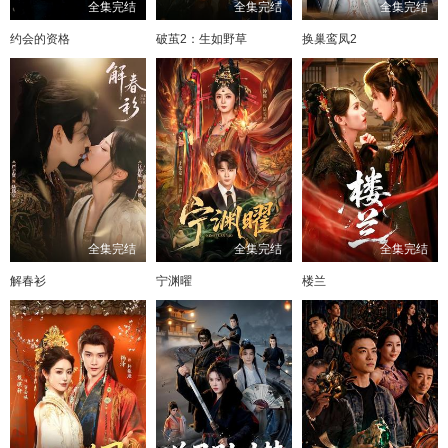
全集完结
全集完结
全集完结
约会的资格
破茧2：生如野草
换巢鸾凤2
全集完结
全集完结
全集完结
解春衫
宁渊曜
楼兰