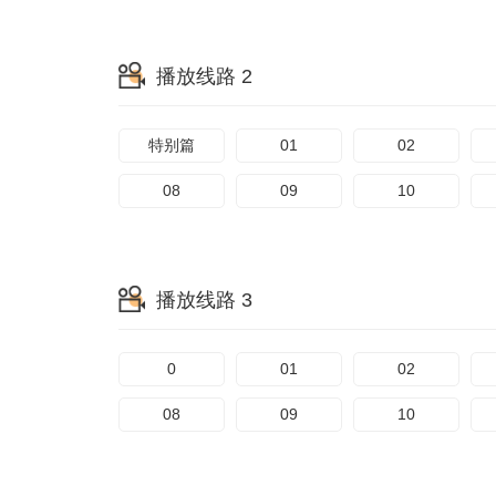
播放线路 2
特别篇
01
02
08
09
10
播放线路 3
0
01
02
08
09
10