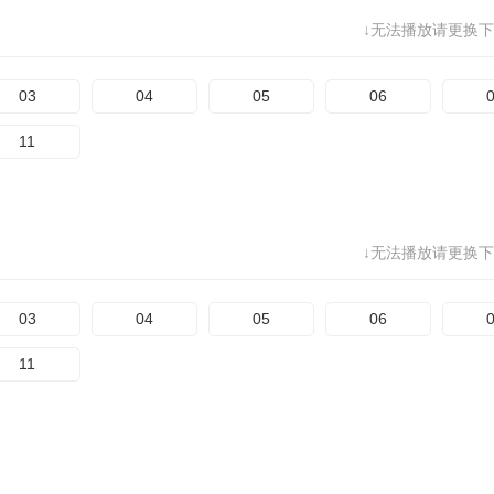
↓无法播放请更换下
03
04
05
06
11
↓无法播放请更换下
03
04
05
06
11