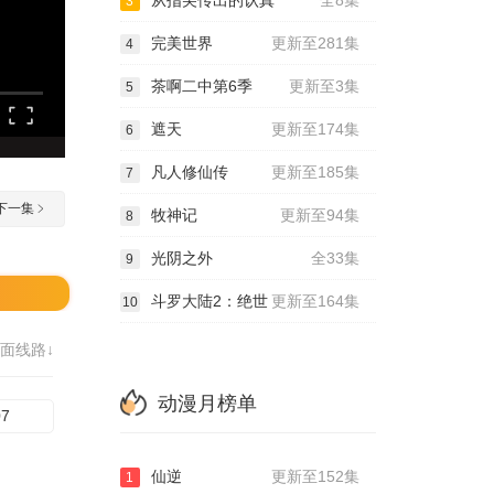
从指尖传出的认真
全8集
3
完美世界
更新至281集
4
茶啊二中第6季
更新至3集
5
遮天
更新至174集
6
凡人修仙传
更新至185集
7
下一集
牧神记
更新至94集
8
光阴之外
全33集
9
斗罗大陆2：绝世
更新至164集
10
面线路↓
动漫月榜单
07
仙逆
更新至152集
1