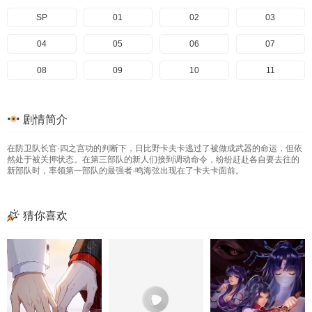
SP
01
02
03
04
05
06
07
08
09
10
11
剧情简介
在防卫队长官·四之宫功的判断下，日比野卡夫卡逃过了被做成武器的命运，但依
然处于被关押状态。在第三部队的新人们接到调动命令，纷纷赶赴各自要去往的
新部队时，率领第一部队的最强者·鸣海弦出现在了卡夫卡面前。
猜你喜欢