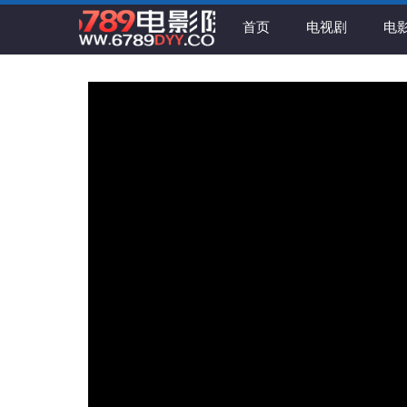
首页
电视剧
电