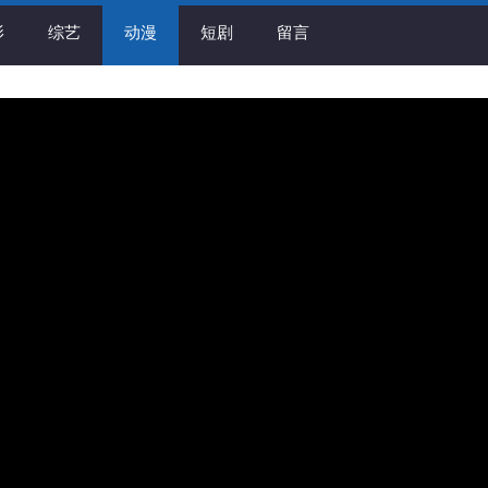
影
综艺
动漫
短剧
留言