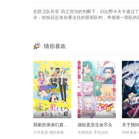
在防卫队长官·四之宫功的判断下，日比野卡夫卡逃过
令，纷纷赶赴各自要去往的新部队时，率领第一部队的
猜你喜欢
更新至6集
更新至6集
我家的弟弟们真是让您费心了
描绘直至生命尽头
大空直美 增田俊树 八代拓
关根明良 早见沙织 仁见纱绫