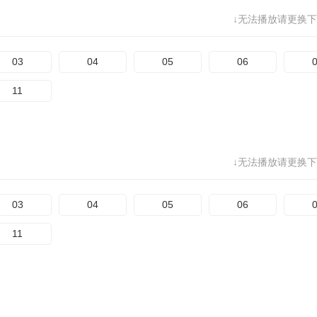
↓无法播放请更换下
03
04
05
06
11
↓无法播放请更换下
03
04
05
06
11