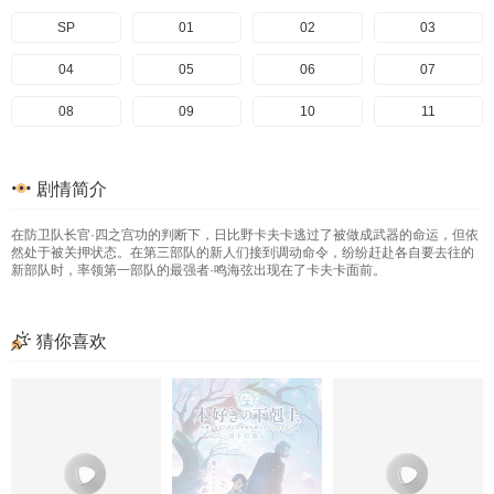
SP
01
02
03
04
05
06
07
08
09
10
11
剧情简介
在防卫队长官·四之宫功的判断下，日比野卡夫卡逃过了被做成武器的命运，但依
然处于被关押状态。在第三部队的新人们接到调动命令，纷纷赶赴各自要去往的
新部队时，率领第一部队的最强者·鸣海弦出现在了卡夫卡面前。
猜你喜欢