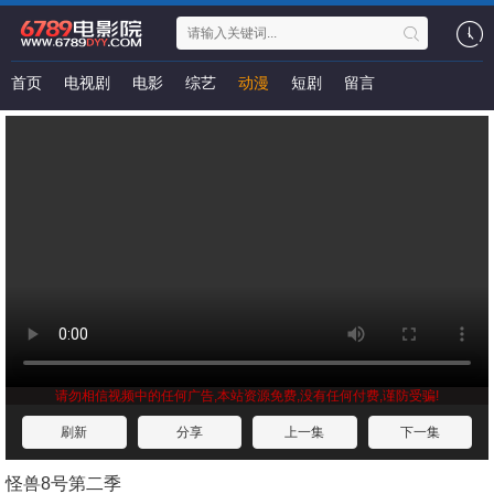
首页
电视剧
电影
综艺
动漫
短剧
留言
请勿相信视频中的任何广告,本站资源免费,没有任何付费,谨防受骗!
刷新
分享
上一集
下一集
怪兽8号第二季