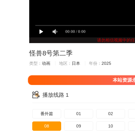
请勿相信视频中的任
怪兽8号第二季
类型：
动画
地区：
日本
年份：
2025
本站资源永
播放线路 1
番外篇
01
02
08
09
10