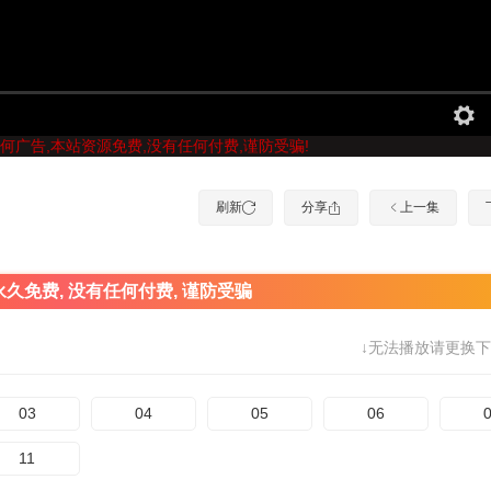
何广告,本站资源免费,没有任何付费,谨防受骗!
刷新
分享
上一集
久免费, 没有任何付费, 谨防受骗
↓无法播放请更换下
03
04
05
06
11