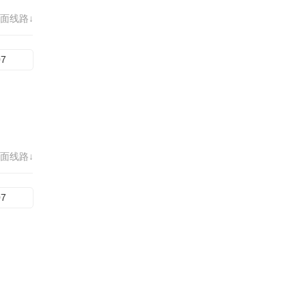
面线路↓
07
面线路↓
07