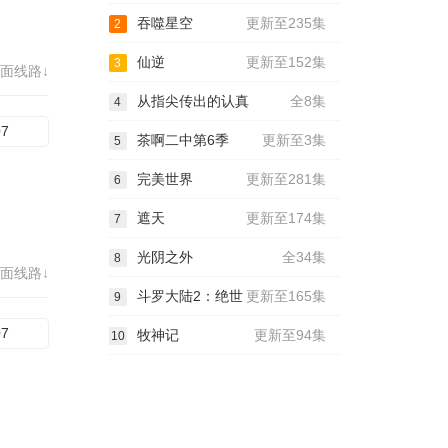
吞噬星空
更新至235集
2
仙逆
更新至152集
3
面线路↓
从指尖传出的认真
全8集
4
07
茶啊二中第6季
更新至3集
5
完美世界
更新至281集
6
遮天
更新至174集
7
光阴之外
全34集
8
面线路↓
斗罗大陆2：绝世
更新至165集
9
07
牧神记
更新至94集
10