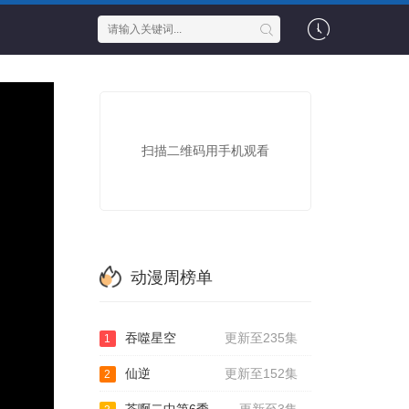
扫描二维码用手机观看
动漫周榜单
吞噬星空
更新至235集
1
仙逆
更新至152集
2